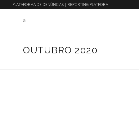
PLATAFORMA DE DENÚNCIAS
|
REPORTING PLATFORM
EN
PT
OUTUBRO 2020
8 de Outubro, 2020
Sem categoria
CONSTANÇA
ENTRUDO X
TRIMALHAS