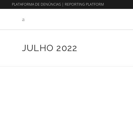
PLATAFORMA DE DENÚNCIAS
|
REPORTING PLATFORM
EN
PT
JULHO 2022
1 de Julho, 2022
Sem categoria
DAVID CATALAN VS
TRIMALHAS
Read More