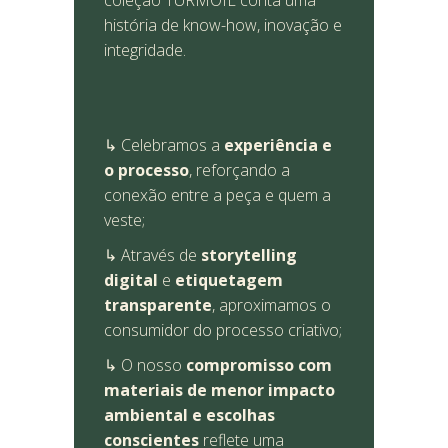
coleção TURMOIL conta uma
história de know-how, inovação e
integridade.
↳ Celebramos a
experiência e
o processo
, reforçando a
conexão entre a peça e quem a
veste;
↳ Através de
storytelling
digital
e
etiquetagem
transparente
, aproximamos o
consumidor do processo criativo;
↳ O nosso
compromisso com
materiais de menor impacto
ambiental e escolhas
conscientes
reflete uma