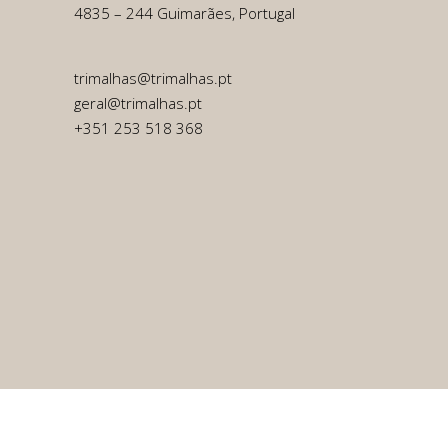
4835 – 244 Guimarães, Portugal
trimalhas@trimalhas.pt
geral@trimalhas.pt
+351 253 518 368