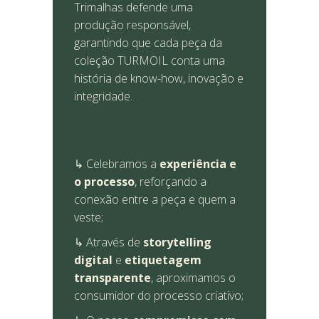
Trimalhas defende uma
produção responsável,
garantindo que cada peça da
coleção TURMOIL conta uma
história de know-how, inovação e
integridade.
↳ Celebramos a
experiência e
o processo
, reforçando a
conexão entre a peça e quem a
veste;
↳ Através de
storytelling
digital
e
etiquetagem
transparente
, aproximamos o
consumidor do processo criativo;