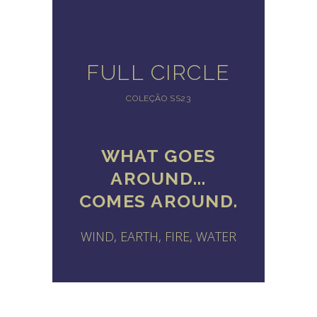
FULL CIRCLE
COLEÇÃO SS23
WHAT
GOES
AROUND...
COMES
AROUND.
WIND, EARTH, FIRE, WATER