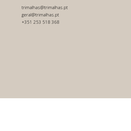
trimalhas@trimalhas.pt
geral@trimalhas.pt
+351 253 518 368