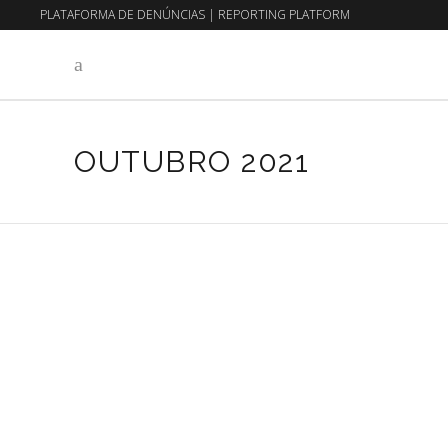
PLATAFORMA DE DENÚNCIAS
|
REPORTING PLATFORM
EN
PT
OUTUBRO 2021
8 de Outubro, 2021
Sem categoria
TRIMALHAS NA
MODALISBOA
Read More