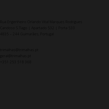
Rua Engenheiro Orlando Vital Marques Rodrigues
Candoso S.Tiago | Apartado 532 | Porta 533
4835 – 244 Guimarães, Portugal
trimalhas@trimalhas.pt
geral@trimalhas.pt
+351 253 518 368