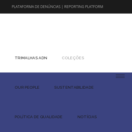
PLATAFORMA DE DENÚNCIAS
|
REPORTING PLATFORM
EN
PT
TRIMALHAS ADN
COLEÇÕES
OUR PEOPLE
SUSTENTABILIDADE
POLÍTICA DE QUALIDADE
NOTÍCIAS